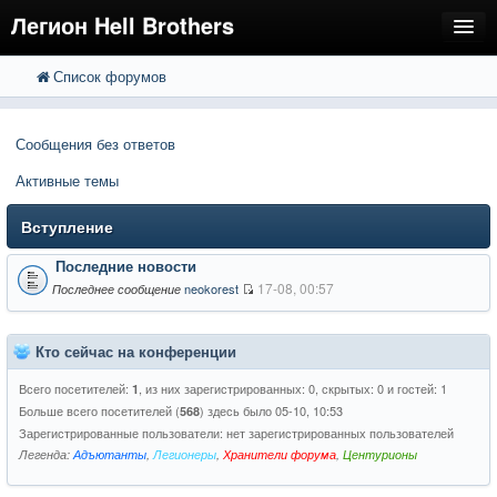
Легион Hell Brothers
Список форумов
FAQ
Поиск
Расширенный поиск
Регистрация
Сообщения без ответов
Вход
Активные темы
Вступление
Последние новости
17-08, 00:57
neokorest
Последнее сообщение
Кто сейчас на конференции
Всего посетителей:
, из них зарегистрированных: 0, скрытых: 0 и гостей: 1
1
Больше всего посетителей (
) здесь было 05-10, 10:53
568
Зарегистрированные пользователи: нет зарегистрированных пользователей
Легенда:
Адъютанты
,
Легионеры
,
Хранители форума
,
Центурионы