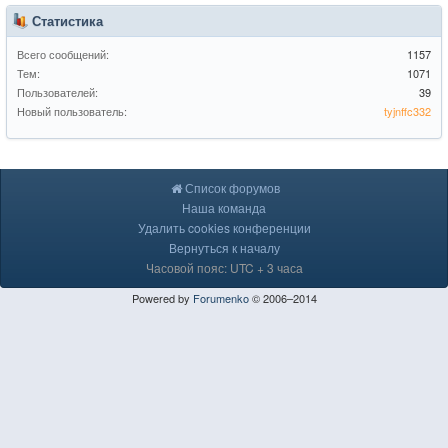
Статистика
Всего сообщений:
1157
Тем:
1071
Пользователей:
39
Новый пользователь:
tyjnffc332
Список форумов
Наша команда
Удалить cookies конференции
Вернуться к началу
Часовой пояс: UTC + 3 часа
Powered by
Forumenko
© 2006–2014