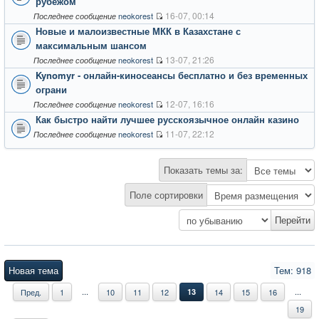
рубежом
16-07, 00:14
neokorest
Последнее сообщение
Новые и малоизвестные МКК в Казахстане с
максимальным шансом
13-07, 21:26
neokorest
Последнее сообщение
Kynomyr - онлайн-киносеансы бесплатно и без временных
ограни
12-07, 16:16
neokorest
Последнее сообщение
Как быстро найти лучшее русскоязычное онлайн казино
11-07, 22:12
neokorest
Последнее сообщение
Показать темы за:
Поле сортировки
Новая тема
Тем: 918
...
...
Пред.
1
10
11
12
13
14
15
16
19