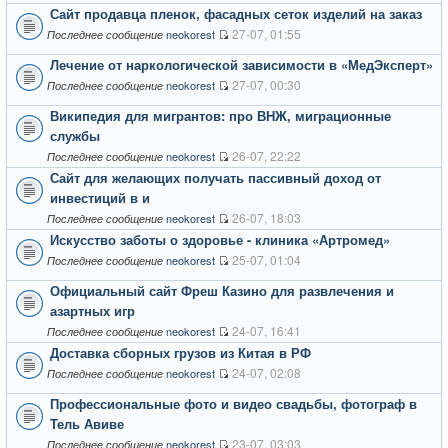
Сайт продавца пленок, фасадных сеток изделий на заказ
27-07, 01:55
neokorest
Последнее сообщение
Лечение от наркологической зависимости в «МедЭксперт»
27-07, 00:30
neokorest
Последнее сообщение
Википедия для мигрантов: про ВНЖ, миграционные
службы
26-07, 22:22
neokorest
Последнее сообщение
Сайт для желающих получать пассивный доход от
инвестиций в и
26-07, 18:03
neokorest
Последнее сообщение
Искусство заботы о здоровье - клиника «Артромед»
25-07, 01:04
neokorest
Последнее сообщение
Официальный сайт Фреш Казино для развлечения и
азартных игр
24-07, 16:41
neokorest
Последнее сообщение
Доставка сборных грузов из Китая в РФ
24-07, 02:08
neokorest
Последнее сообщение
Профессиональные фото и видео свадьбы, фотограф в
Тель Авиве
23-07, 03:03
neokorest
Последнее сообщение