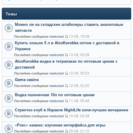
Темы
Можно ли на складские штабелеры ставить аналоговые
запчасти
13-08, 18:08
neokorest
Последнее сообщение
Купить коньяк 5 л в AlcoKorobka оптом с доставкой в
Украине
13-08, 05:28
neokorest
Последнее сообщение
AlcoKorobka водка в тетрапаках по оптовым ценам с
доставкой
12-08, 05:23
neokorest
Последнее сообщение
Gama casino
12-08, 02:20
neokorest
Последнее сообщение
Водка пшеничная 10л по оптовым ценам
11-08, 05:48
neokorest
Последнее сообщение
Стриптиз клуб в Израиле NightLife zone-лучшие вечеринки
10-08, 02:38
neokorest
Последнее сообщение
«Рокс» казино: изучение интерфейса для игры
09-08, 21:10
neokorest
Последнее сообщение