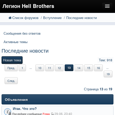
Легион Hell Brothers
Список форумов
Вступление
Последние новости
FAQ
Поиск
Расширенный поиск
Регистрация
Сообщения без ответов
Вход
Активные темы
Последние новости
Новая тема
Тем: 918
...
...
Пред.
1
10
11
12
13
14
15
16
19
След.
Страница
13
из
19
Объявления
Итак. Что это?
29-06, 23:40
Freay
Последнее сообщение