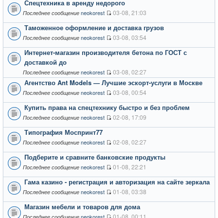
Спецтехника в аренду недорого
03-08, 21:03
neokorest
Последнее сообщение
Таможенное оформление и доставка грузов
03-08, 03:54
neokorest
Последнее сообщение
Интернет-магазин производителя бетона по ГОСТ с
доставкой до
03-08, 02:27
neokorest
Последнее сообщение
Агентство Ant Models — Лучшие эскорт-услуги в Москве
03-08, 00:54
neokorest
Последнее сообщение
Купить права на спецтехнику быстро и без проблем
02-08, 17:09
neokorest
Последнее сообщение
Типография Моспринт77
02-08, 02:27
neokorest
Последнее сообщение
Подберите и сравните банковские продукты
01-08, 22:21
neokorest
Последнее сообщение
Гама казино - регистрация и авторизация на сайте зеркала
01-08, 03:38
neokorest
Последнее сообщение
Магазин мебели и товаров для дома
01-08, 00:11
neokorest
Последнее сообщение