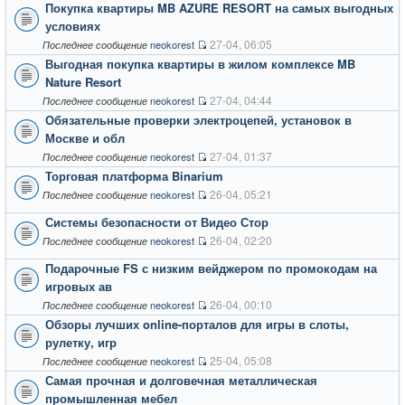
Покупка квартиры MB AZURE RESORT на самых выгодных
условиях
27-04, 06:05
neokorest
Последнее сообщение
Выгодная покупка квартиры в жилом комплексе MB
Nature Resort
27-04, 04:44
neokorest
Последнее сообщение
Обязательные проверки электроцепей, установок в
Москве и обл
27-04, 01:37
neokorest
Последнее сообщение
Торговая платформа Binarium
26-04, 05:21
neokorest
Последнее сообщение
Системы безопасности от Видео Стор
26-04, 02:20
neokorest
Последнее сообщение
Подарочные FS с низким вейджером по промокодам на
игровых ав
26-04, 00:10
neokorest
Последнее сообщение
Обзоры лучших online-порталов для игры в слоты,
рулетку, игр
25-04, 05:08
neokorest
Последнее сообщение
Самая прочная и долговечная металлическая
промышленная мебел