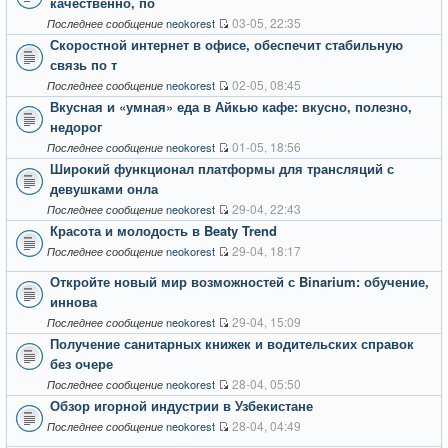
качественно, по
03-05, 22:35
neokorest
Последнее сообщение
Скоростной интернет в офисе, обеспечит стабильную
связь по т
02-05, 08:45
neokorest
Последнее сообщение
Вкусная и «умная» еда в Айкью кафе: вкусно, полезно,
недорог
01-05, 18:56
neokorest
Последнее сообщение
Широкий функционал платформы для трансляций с
девушками онла
29-04, 22:43
neokorest
Последнее сообщение
Красота и молодость в Beaty Trend
29-04, 18:17
neokorest
Последнее сообщение
Откройте новый мир возможностей с Binarium: обучение,
иннова
29-04, 15:09
neokorest
Последнее сообщение
Получение санитарных книжек и водительских справок
без очере
28-04, 05:50
neokorest
Последнее сообщение
Обзор игорной индустрии в Узбекистане
28-04, 04:49
neokorest
Последнее сообщение