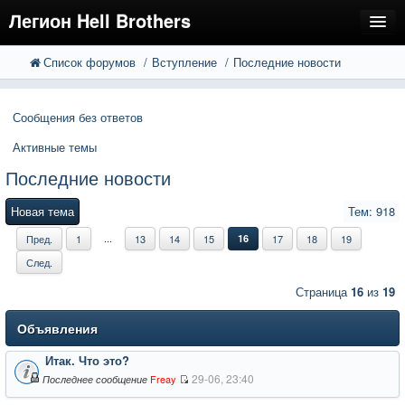
Легион Hell Brothers
Список форумов
Вступление
Последние новости
FAQ
Поиск
Расширенный поиск
Регистрация
Сообщения без ответов
Вход
Активные темы
Последние новости
Новая тема
Тем: 918
...
Пред.
1
13
14
15
16
17
18
19
След.
Страница
16
из
19
Объявления
Итак. Что это?
29-06, 23:40
Freay
Последнее сообщение