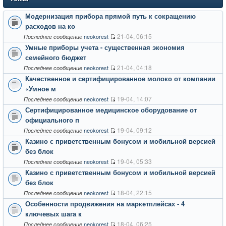
Модернизация прибора прямой путь к сокращению
расходов на ко
21-04, 06:15
neokorest
Последнее сообщение
Умные приборы учета - существенная экономия
семейного бюджет
21-04, 04:18
neokorest
Последнее сообщение
Качественное и сертифицированное молоко от компании
«Умное м
19-04, 14:07
neokorest
Последнее сообщение
Сертифицированное медицинское оборудование от
официального п
19-04, 09:12
neokorest
Последнее сообщение
Казино с приветственным бонусом и мобильной версией
без блок
19-04, 05:33
neokorest
Последнее сообщение
Казино с приветственным бонусом и мобильной версией
без блок
18-04, 22:15
neokorest
Последнее сообщение
Особенности продвижения на маркетплейсах - 4
ключевых шага к
18-04, 06:25
neokorest
Последнее сообщение