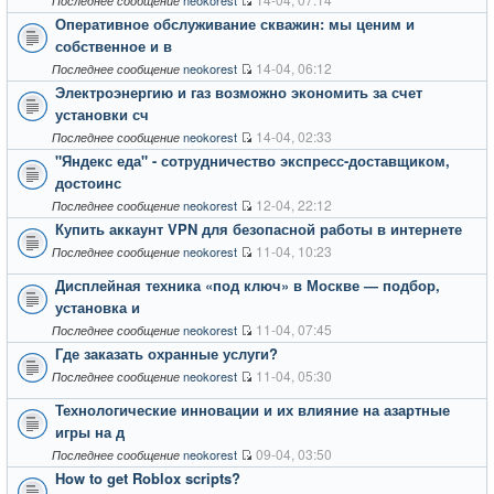
neokorest
Последнее сообщение
Оперативное обслуживание скважин: мы ценим и
собственное и в
14-04, 06:12
neokorest
Последнее сообщение
Электроэнергию и газ возможно экономить за счет
установки сч
14-04, 02:33
neokorest
Последнее сообщение
"Яндекс еда" - сотрудничество экспресс-доставщиком,
достоинс
12-04, 22:12
neokorest
Последнее сообщение
Купить аккаунт VPN для безопасной работы в интернете
11-04, 10:23
neokorest
Последнее сообщение
Дисплейная техника «под ключ» в Москве — подбор,
установка и
11-04, 07:45
neokorest
Последнее сообщение
Где заказать охранные услуги?
11-04, 05:30
neokorest
Последнее сообщение
Технологические инновации и их влияние на азартные
игры на д
09-04, 03:50
neokorest
Последнее сообщение
How to get Roblox scripts?