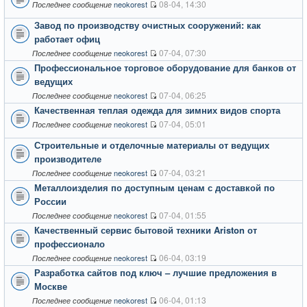
08-04, 14:30
neokorest
Последнее сообщение
Завод по производству очистных сооружений: как
работает офиц
07-04, 07:30
neokorest
Последнее сообщение
Профессиональное торговое оборудование для банков от
ведущих
07-04, 06:25
neokorest
Последнее сообщение
Качественная теплая одежда для зимних видов спорта
07-04, 05:01
neokorest
Последнее сообщение
Строительные и отделочные материалы от ведущих
производителе
07-04, 03:21
neokorest
Последнее сообщение
Металлоизделия по доступным ценам с доставкой по
России
07-04, 01:55
neokorest
Последнее сообщение
Качественный сервис бытовой техники Ariston от
профессионало
06-04, 03:19
neokorest
Последнее сообщение
Разработка сайтов под ключ – лучшие предложения в
Москве
06-04, 01:13
neokorest
Последнее сообщение